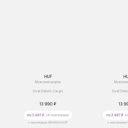
HUF
H
Мужские шорты
Мужски
Oval Denim Cargo
Oval Den
13 990 ₽
13 9
по 3 497 ₽
x4 платежами
по 3 497 ₽
x4
с партнёрами BRANDSHOP
с партнёрам