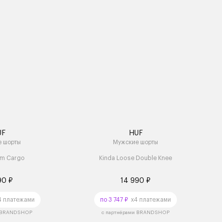
UF
HUF
е шорты
Мужские шорты
im Cargo
Kinda Loose Double Knee
90 ₽
14 990 ₽
 платежами
по 3 747 ₽
x4 платежами
и BRANDSHOP
с партнёрами BRANDSHOP