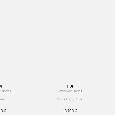
UF
HUF
е шорты
Мужские шорты
mer
Sorta Long Chino
90 ₽
13 190 ₽