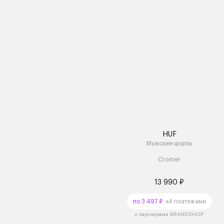
HUF
Мужские шорты
Cromer
13 990 ₽
по 3 497 ₽
x4 платежами
с партнёрами BRANDSHOP