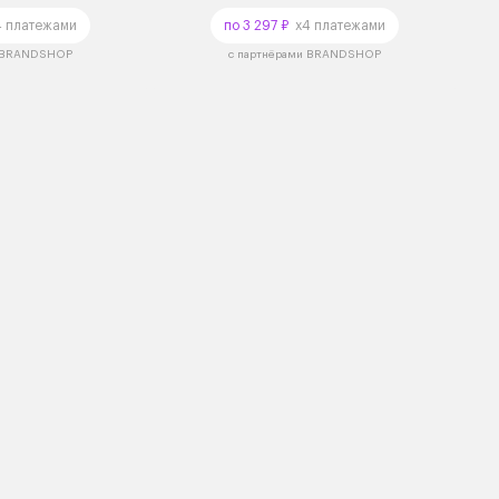
 платежами
по 3 297 ₽
x4 платежами
и BRANDSHOP
с партнёрами BRANDSHOP