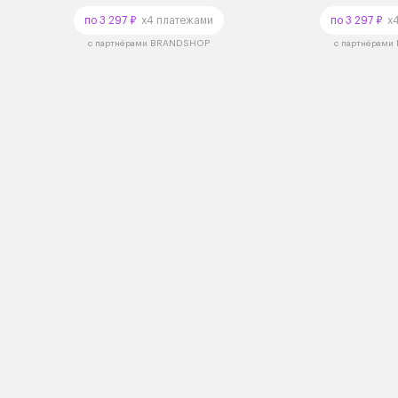
по 3 297 ₽
x4 платежами
по 3 297 ₽
x4
с партнёрами BRANDSHOP
с партнёрам