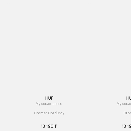
HUF
H
Мужские шорты
Мужски
Cromer Corduroy
Cro
13 190 ₽
13 1